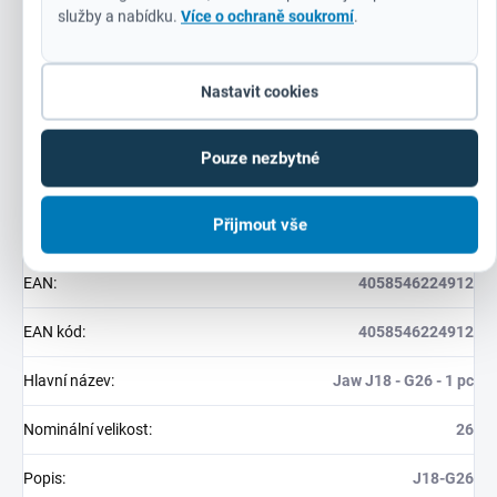
služby a nabídku.
Více o ochraně soukromí
.
Doplňkové parametry
Nastavit cookies
Kategorie
:
Systémové příslušenství
Pouze nezbytné
Záruka
:
24 měsíců (IČ: 12 měsíců)
Přijmout vše
Hmotnost
:
2 kg
EAN
:
4058546224912
EAN kód
:
4058546224912
Hlavní název
:
Jaw J18 - G26 - 1 pc
Nominální velikost
:
26
Popis
:
J18-G26