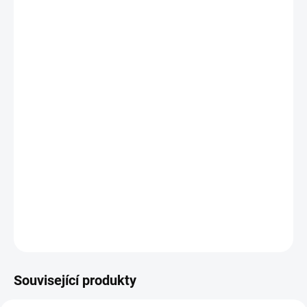
−
+
Přidat do košíku
Potřebujete poradit s výběrem?
Daniel Svoboda
Nyní máme zavřeno – otevřeme v pondělí v
08:00
☎ +420 530 333 626
✉ Napsat e-mail
DETAILNÍ INFORMACE
Související produkty