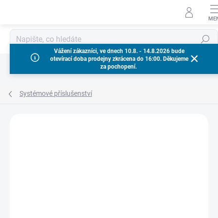
Přejít
na
obsah
Hledat
Vážení zákazníci, ve dnech 10.8. - 14.8.2026 bude
otevírací doba prodejny zkrácena do 16:00. Děkujeme
za pochopení.
Systémové příslušenství
Neohodnoceno
Podrobnosti hodnocení
ZNAČKA:
MILWAUKEE