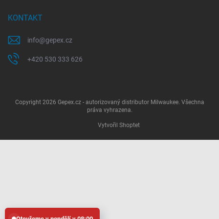
KONTAKT
info
@
gepex.cz
+420 530 333 626
Copyright 2026
Gepex.cz - autorizovaný distributor Milwaukee
. Všechna
práva vyhrazena.
Vytvořil Shoptet
Otevřeme v pondělí v 08:00