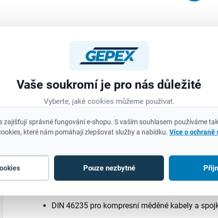
Měrná
11,28 Kč / 1 m
Do košíku
cena:
Do košíku
M
Jemný hrot 1 mm
4
zajišťuje ostré a
Extrémně pevná
S
čisté čáry pro
lepicí páska ULTRA
b
precizní značení.
STRONG TAPE se
I
Vaše soukromí je pro nás důležité
Akrylový hrot
syntetickým
k
odolný proti
Vyberte, jaké cookies můžeme používat.
lepidlem na bázi
a
opotřebení –
kaučuku, odolným
d
 zajišťují správné fungování e-shopu. S vaším souhlasem používáme tak
nehoubovatí,
proti stárnutí a
S
ookies, které nám pomáhají zlepšovat služby a nabídku.
Více o ochraně
neustupuje pod
změnám teploty.
b
tlakem a udrží si
Páska se vyznačuje
Popis
ostrost i při...
extrémně vysokou
I
Pouze nezbytné
Přij
cookies
pevností v...
DIN 46235 pro kompresní měděné kabely a spoj