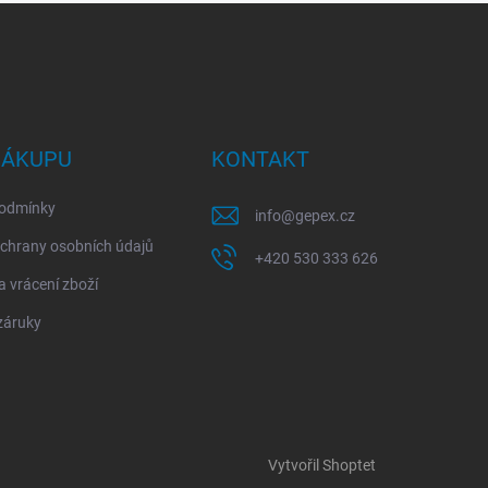
NÁKUPU
KONTAKT
odmínky
info
@
gepex.cz
chrany osobních údajů
+420 530 333 626
 vrácení zboží
záruky
Vytvořil Shoptet