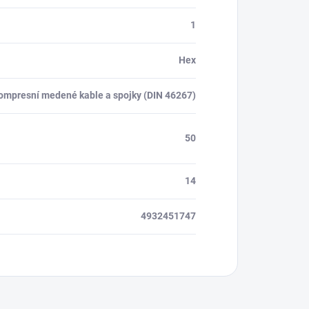
1
Hex
ompresní medené kable a spojky (DIN 46267)
50
14
4932451747