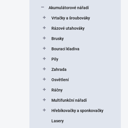
a
n
Akumulátorové nářadí
n
Vrtačky a šroubováky
í
p
Rázové utahováky
a
n
Brusky
e
Bourací kladiva
l
Pily
Zahrada
Osvětlení
Ráčny
Multifunkční nářadí
Hřebíkovačky a sponkovačky
Lasery