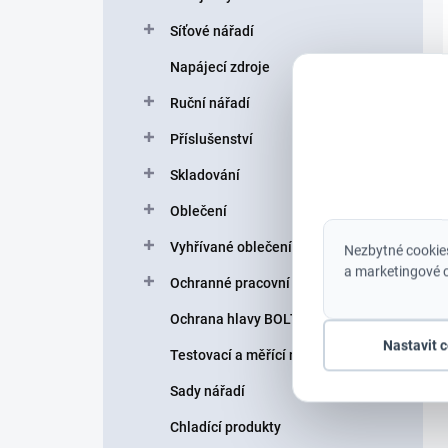
Síťové nářadí
Napájecí zdroje
Ruční nářadí
Příslušenství
Skladování
Oblečení
Vyhřívané oblečení
Nezbytné cookies
a marketingové c
Ochranné pracovní pomůcky
Ochrana hlavy BOLT helmy
Nastavit 
Testovací a měřící nářadí
Sady nářadí
Chladící produkty