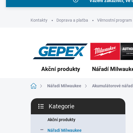
Vážení zákazníci, ve 
Přejít
na
obsah
Kontakty
Doprava a platba
Věrnostní program
Akční produkty
Nářadí Milwauk
Domů
Nářadí Milwaukee
Akumulátorové nářad
P
Kategorie
o
Přeskočit
s
kategorie
t
Akční produkty
r
Nářadí Milwaukee