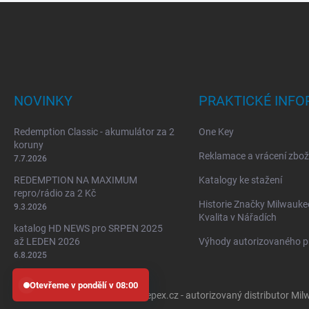
Z
á
p
a
t
í
NOVINKY
PRAKTICKÉ INF
Redemption Classic - akumulátor za 2
One Key
koruny
Reklamace a vrácení zbož
7.7.2026
REDEMPTION NA MAXIMUM
Katalogy ke stažení
repro/rádio za 2 Kč
Historie Značky Milwaukee
9.3.2026
Kvalita v Nářadích
katalog HD NEWS pro SRPEN 2025
až LEDEN 2026
Výhody autorizovaného p
6.8.2025
Otevřeme v pondělí v 08:00
Copyright 2026
Gepex.cz - autorizovaný distributor Mi