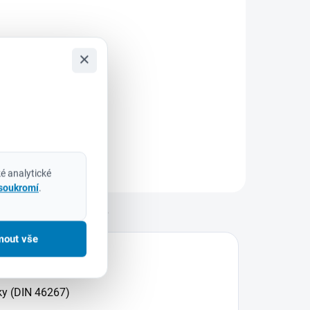
Do košíku
ilwaukee
×
932430904 –
ada šroubovacích
itů SHOCKWAVE™
MPACT DUTY (15
s) Pro náročné
plikace, kde každý
etail rozhoduje
é analytické
ada šroubovacích
 soukromí
.
itů Milwaukee
SHOCKWAVE™
Diskuze
MPACT...
mout vše
ky (DIN 46267)