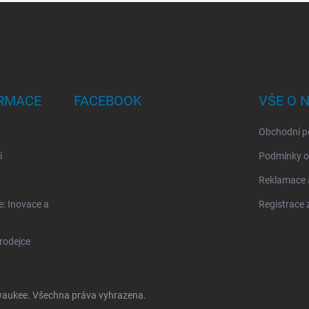
ORMACE
FACEBOOK
VŠE O 
Obchodní p
í
Podmínky o
Reklamace a
: Inovace a
Registrace 
rodejce
lwaukee
. Všechna práva vyhrazena.