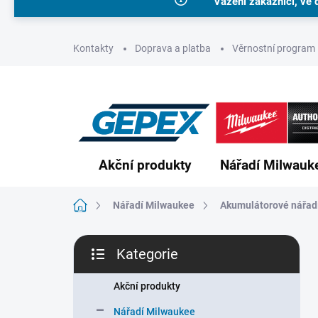
Vážení zákazníci, ve 
Přejít
na
obsah
Kontakty
Doprava a platba
Věrnostní program
Akční produkty
Nářadí Milwauk
Domů
Nářadí Milwaukee
Akumulátorové nářad
P
Kategorie
o
Přeskočit
s
kategorie
t
Akční produkty
r
Nářadí Milwaukee