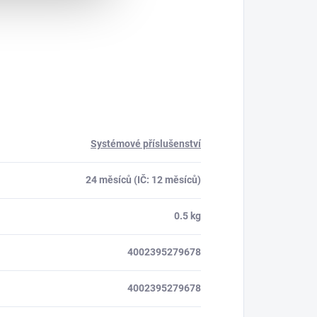
Systémové příslušenství
24 měsíců (IČ: 12 měsíců)
0.5 kg
4002395279678
4002395279678