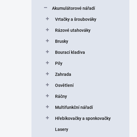
a
n
Akumulátorové nářadí
n
Vrtačky a šroubováky
í
p
Rázové utahováky
a
n
Brusky
e
Bourací kladiva
l
Pily
Zahrada
Osvětlení
Ráčny
Multifunkční nářadí
Hřebíkovačky a sponkovačky
Lasery