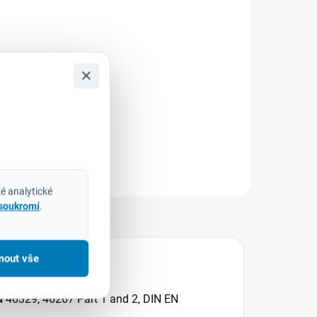
Do košíku
ilwaukee
932430904 –
×
ada šroubovacích
itů SHOCKWAVE™
MPACT DUTY (15
s) Pro náročné
plikace, kde každý
etail rozhoduje
ada šroubovacích
é analytické
itů Milwaukee
 soukromí
.
SHOCKWAVE™
Diskuze
MPACT...
mout vše
N 46329, 46267 Part 1 and 2, DIN EN