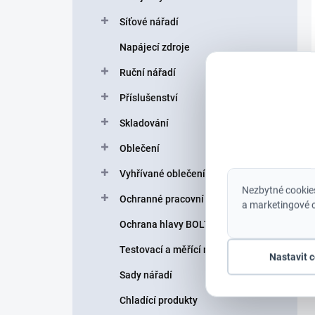
Síťové nářadí
Napájecí zdroje
Ruční nářadí
Příslušenství
Skladování
Oblečení
Vyhřívané oblečení
Nezbytné cookies
Ochranné pracovní pomůcky
a marketingové c
Ochrana hlavy BOLT helmy
Testovací a měřící nářadí
Nastavit 
Sady nářadí
Chladící produkty