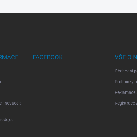
ORMACE
FACEBOOK
VŠE O 
Obchodní p
í
Podmínky o
Reklamace a
: Inovace a
Registrace 
rodejce