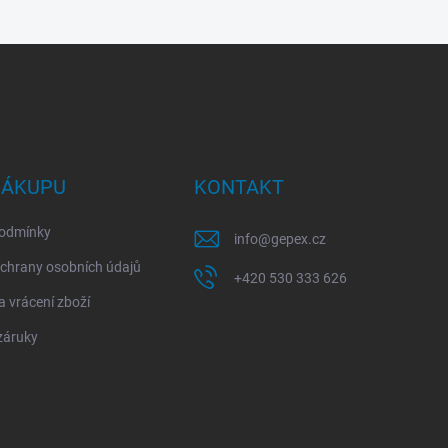
NÁKUPU
KONTAKT
odmínky
info
@
gepex.cz
chrany osobních údajů
+420 530 333 626
 vrácení zboží
záruky