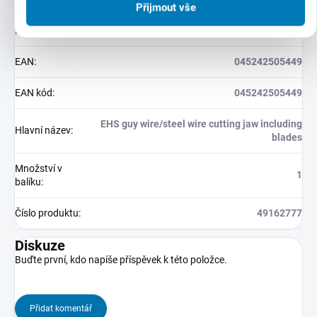
Přijmout vše
Hmotnost
:
1 kg
EAN
:
045242505449
EAN kód
:
045242505449
EHS guy wire/steel wire cutting jaw including
Hlavní název
:
blades
Množství v
1
balíku
:
Číslo produktu
:
49162777
Diskuze
Buďte první, kdo napíše příspěvek k této položce.
Přidat komentář