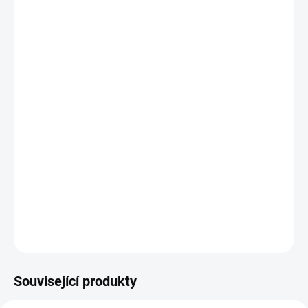
−
+
Přidat do košíku
Potřebujete poradit s výběrem?
Daniel Svoboda
Nyní máme zavřeno – otevřeme v pondělí v
08:00
☎ +420 530 333 626
✉ Napsat e-mail
DETAILNÍ INFORMACE
Související produkty