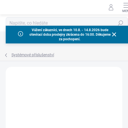
Přejít
na
obsah
Hledat
Vážení zákazníci, ve dnech 10.8. - 14.8.2026 bude
otevírací doba prodejny zkrácena do 16:00. Děkujeme
za pochopení.
Systémové příslušenství
Neohodnoceno
Podrobnosti hodnocení
ZNAČKA:
MILWAUKEE