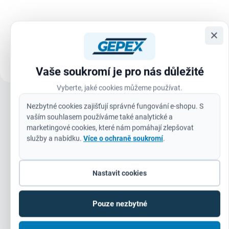
ULTRA STRONG TAPE se
opotřebení – nehoubovatí,
syntetickým lepidlem na bázi
neustupuje pod tlakem a udrží si
kaučuku, odolným proti stárnutí a
ostrost i při...
×
změnám teploty. Páska se
vyznačuje extrémně vysokou
pevností v...
Vaše soukromí je pro nás důležité
Vyberte, jaké cookies můžeme používat.
Zobrazit všechny související produkty
Nezbytné cookies zajišťují správné fungování e-shopu. S
vaším souhlasem používáme také analytické a
marketingové cookies, které nám pomáhají zlepšovat
služby a nabídku.
Více o ochraně soukromí
.
Nastavit cookies
Doplňkové parametry
Pouze nezbytné
Kategorie
:
Systémové příslušenství
Záruka
:
24 měsíců (IČ: 12 měsíců)