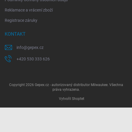
Reklamace a vrácení zboží
Registrace záruky
KONTAKT
info
@
gepex.cz
+420 530 333 626
Copyright 2026
Gepex.cz - autorizovaný distributor Milwaukee
. Všechna
práva vyhrazena.
Vytvořil Shoptet