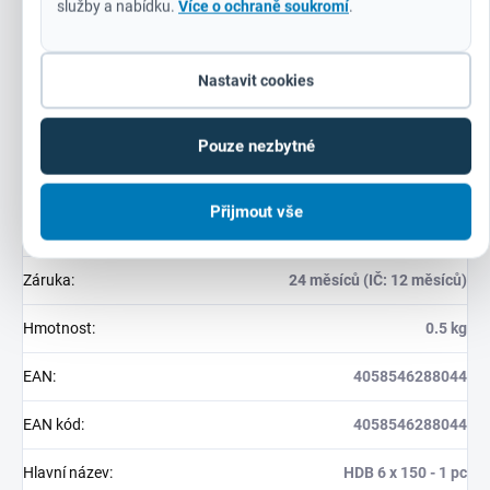
uživatelem v kufru na nářadí.
služby a nabídku.
Více o ochraně soukromí
.
Mohou být použity v režimu pro příklepové i běžné vrtání.
Nastavit cookies
Pouze nezbytné
Doplňkové parametry
Přijmout vše
Kategorie
:
Beton
Záruka
:
24 měsíců (IČ: 12 měsíců)
Hmotnost
:
0.5 kg
EAN
:
4058546288044
EAN kód
:
4058546288044
Hlavní název
:
HDB 6 x 150 - 1 pc