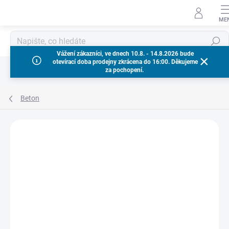
Přejít
na
obsah
Hledat
Vážení zákazníci, ve dnech 10.8. - 14.8.2026 bude
otevírací doba prodejny zkrácena do 16:00. Děkujeme
za pochopení.
Beton
Neohodnoceno
Podrobnosti hodnocení
ZNAČKA:
MILWAUKEE