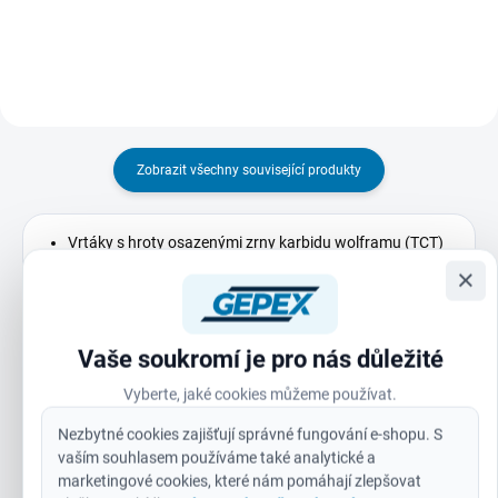
ostrost i při...
změnám teploty. Páska se
vyznačuje extrémně vysokou
pevností v...
Zobrazit všechny související produkty
Vrtáky s hroty osazenými zrny karbidu wolframu (TCT)
umožňují vrtání do betonu, pórobetonových bloků, zdiva,
×
břidlice a žuly.
Od ⌀ 5 mm jsou tyto vrtáky pro příklepové vrtání dodávány
s upínací stopkou s 3 ploškami, aby bylo zabráněno
Vaše soukromí je pro nás důležité
prokluzování vrtáku ve sklíčidle.
Vyberte, jaké cookies můžeme používat.
U ⌀ 3 a 4 mm jsou tyto vrtáky pro příklepové vrtání
Nezbytné cookies zajišťují správné fungování e-shopu. S
dodávány s kulatou upínací stopkou.
vaším souhlasem používáme také analytické a
Červený žlábek umožňuje snadnou identifikaci vrtáku
marketingové cookies, které nám pomáhají zlepšovat