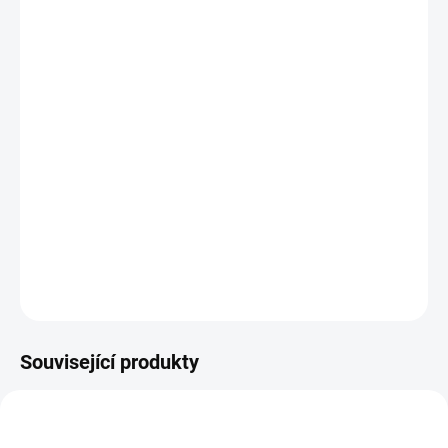
−
+
Přidat do košíku
Potřebujete poradit s výběrem?
Daniel Svoboda
Nyní máme zavřeno – otevřeme zítra v 08:00
☎ +420 530 333 626
✉ Napsat e-mail
DETAILNÍ INFORMACE
Související produkty
48223100
B794TE