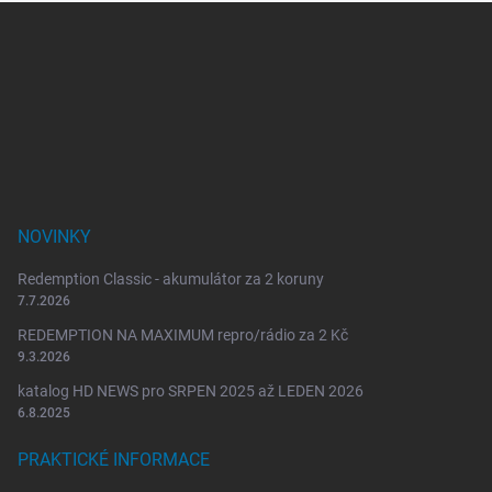
Z
á
p
a
t
í
NOVINKY
Redemption Classic - akumulátor za 2 koruny
7.7.2026
REDEMPTION NA MAXIMUM repro/rádio za 2 Kč
9.3.2026
katalog HD NEWS pro SRPEN 2025 až LEDEN 2026
6.8.2025
PRAKTICKÉ INFORMACE