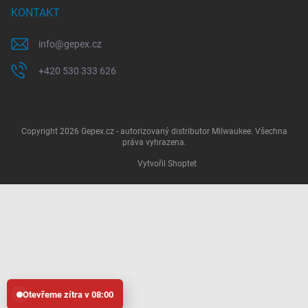
KONTAKT
info
@
gepex.cz
+420 530 333 626
Copyright 2026
Gepex.cz - autorizovaný distributor Milwaukee
. Všechna
práva vyhrazena.
Vytvořil Shoptet
Otevřeme zítra v 08:00