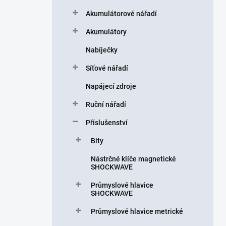
a
n
Akumulátorové nářadí
n
Akumulátory
í
p
Nabíječky
a
n
Síťové nářadí
e
Napájecí zdroje
l
Ruční nářadí
Příslušenství
Bity
Nástrčné klíče magnetické
SHOCKWAVE
Průmyslové hlavice
SHOCKWAVE
Průmyslové hlavice metrické