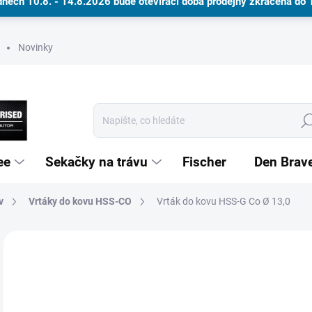
dnech 10.8. - 14.8.2026 bude otevírací doba prodejny zkrácena do
Novinky
Hle
ee
Sekačky na trávu
Fischer
Den Brav
v
Vrtáky do kovu HSS-CO
Dárkové poukazy
Vrták do kovu HSS-G Co Ø 13,0
Neohodnoceno
Podrobnosti hodnocení
ZNAČKA
5
NA