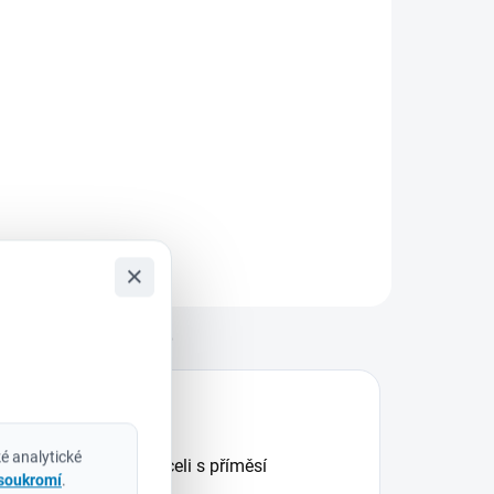
Do košíku
ilwaukee
932430904 –
ada šroubovacích
itů SHOCKWAVE™
MPACT DUTY (15
s) Pro náročné
plikace, kde každý
etail rozhoduje
×
ada šroubovacích
itů Milwaukee
SHOCKWAVE™
Diskuze
MPACT...
é analytické
 odolné rychlořezné oceli s příměsí
 soukromí
.