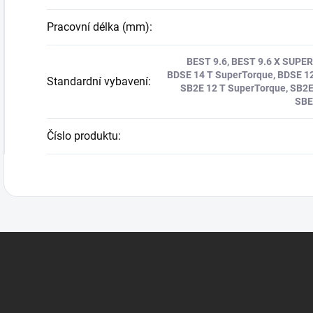
Pracovní délka (mm)
:
BEST 9.6, BEST 9.6 X SUPER
BDSE 14 T SuperTorque, BDSE 12
Standardní vybavení
:
SB2E 12 T SuperTorque, SB2E 
SBE
Číslo produktu
: