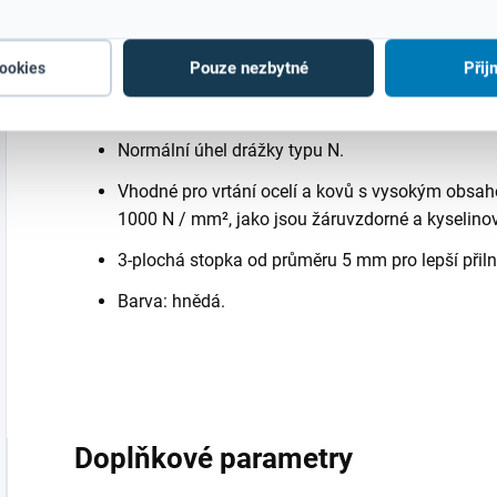
Dvoustranné ostří s hrotem zbroušeným pod úh
vystředění - není nutné označování důlčíkem.
Pouze nezbytné
Přij
cookies
Obsah kobaltu 5%. Odolává vysokým teplotám vr
Normální úhel drážky typu N.
Vhodné pro vrtání ocelí a kovů s vysokým obsahe
1000 N / mm², jako jsou žáruvzdorné a kyselinov
3-plochá stopka od průměru 5 mm pro lepší přilna
Barva: hnědá.
Doplňkové parametry