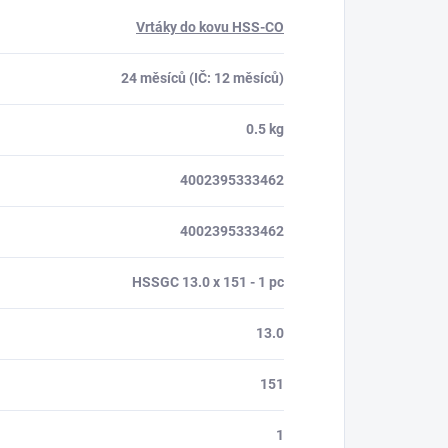
Vrtáky do kovu HSS-CO
24 měsíců (IČ: 12 měsíců)
0.5 kg
4002395333462
4002395333462
HSSGC 13.0 x 151 - 1 pc
13.0
151
1