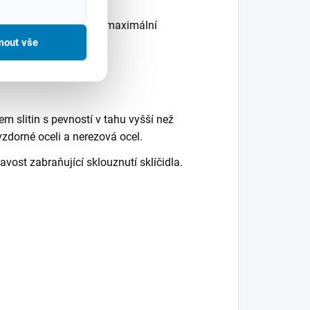
lem 135° zabezpečuje maximální
mout vše
tání.
m slitin s pevností v tahu vyšší než
zdorné oceli a nerezová ocel.
vost zabraňující sklouznutí sklíčidla.