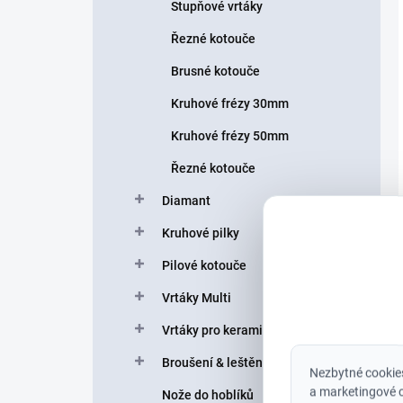
Stupňové vrtáky
Řezné kotouče
Brusné kotouče
Kruhové frézy 30mm
Kruhové frézy 50mm
Řezné kotouče
Diamant
Kruhové pilky
Pilové kotouče
Vrtáky Multi
Vrtáky pro keramiku a sklo
Broušení & leštění
Nezbytné cookies
a marketingové c
Nože do hoblíků