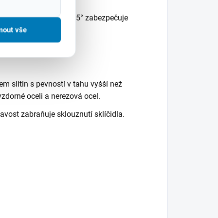
roušeným pod úhlem 135° zabezpečuje
ůlčíkem.
mout vše
tání.
m slitin s pevností v tahu vyšší než
zdorné oceli a nerezová ocel.
vost zabraňuje sklouznutí sklíčidla.