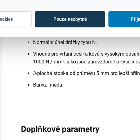
Leštěný povrch. Dvoustranné ostří s hrotem zb
maximální vystředění - není nutné označování d
Pouze nezbytné
Přij
cookies
Obsah kobaltu 5%. Odolává vysokým teplotám vr
Normální úhel drážky typu N.
Vhodné pro vrtání ocelí a kovů s vysokým obsahe
1000 N / mm², jako jsou žáruvzdorné a kyselinov
3-plochá stopka od průměru 5 mm pro lepší přilna
Barva: hnědá.
Doplňkové parametry