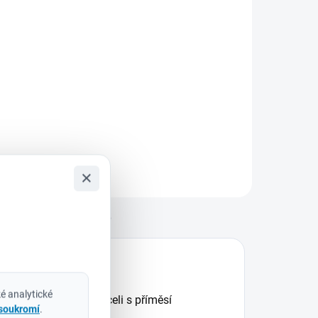
Do košíku
ilwaukee
932430904 –
ada šroubovacích
itů SHOCKWAVE™
MPACT DUTY (15
s) Pro náročné
plikace, kde každý
etail rozhoduje
×
ada šroubovacích
itů Milwaukee
SHOCKWAVE™
Diskuze
MPACT...
é analytické
 odolné rychlořezné oceli s příměsí
 soukromí
.