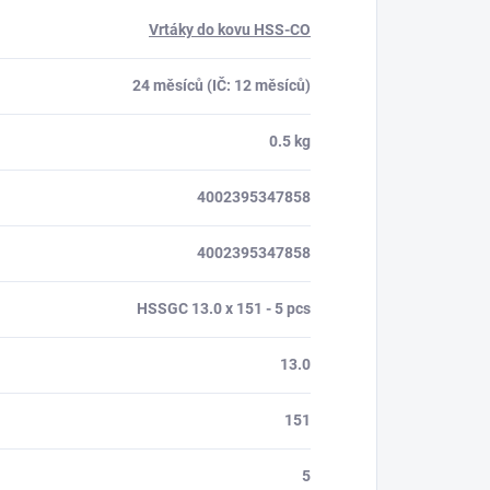
Vrtáky do kovu HSS-CO
24 měsíců (IČ: 12 měsíců)
0.5 kg
4002395347858
4002395347858
HSSGC 13.0 x 151 - 5 pcs
13.0
151
5