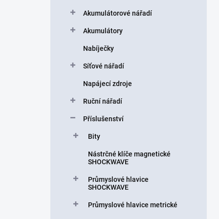
a
n
Akumulátorové nářadí
n
Akumulátory
í
p
Nabíječky
a
n
Síťové nářadí
e
Napájecí zdroje
l
Ruční nářadí
Příslušenství
Bity
Nástrčné klíče magnetické
SHOCKWAVE
Průmyslové hlavice
SHOCKWAVE
Průmyslové hlavice metrické