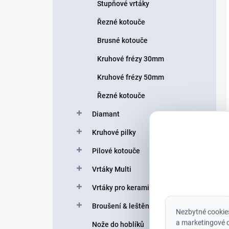
Stupňové vrtáky
Řezné kotouče
Brusné kotouče
Kruhové frézy 30mm
Kruhové frézy 50mm
Řezné kotouče
Diamant
Kruhové pilky
Pilové kotouče
Vrtáky Multi
Vrtáky pro keramiku a sklo
Broušení & leštění
Nezbytné cookies
a marketingové c
Nože do hoblíků