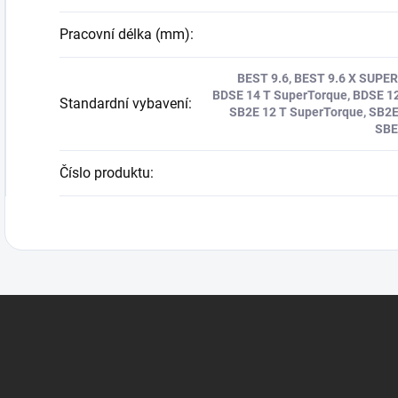
Pracovní délka (mm)
:
BEST 9.6, BEST 9.6 X SUPER
BDSE 14 T SuperTorque, BDSE 12
Standardní vybavení
:
SB2E 12 T SuperTorque, SB2E 
SBE
Číslo produktu
: