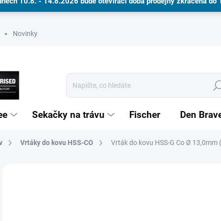
dnech 10.8. - 14.8.2026 bude otevírací doba prodejny zkrácena do
Novinky
Hle
ee
Sekačky na trávu
Fischer
Den Brav
v
Vrtáky do kovu HSS-CO
Dárkové poukazy
Vrták do kovu HSS-G Co Ø 13,0mm 
Neohodnoceno
Podrobnosti hodnocení
ZNAČKA
3 
NA