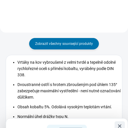
ostrost i při...
změnám teploty. Páska se
vyznačuje extrémně vysokou
pevností v...
Zobrazit všechny související produkty
Vrtáky na kov vybroušené z velmi tvrdé a tepelně odolné
rychlořezné oceli s příměsí kobaltu, vyráběny podle DIN
338.
Dvoustranné ostří s hrotem zbroušeným pod úhlem 135°
zabezpečuje maximální vystředění - není nutné označování
důlčíkem.
Obsah kobaltu 5%. Odolává vysokým teplotám vrtání.
Normální úhel drážky typu N.
×
Vhodné pro vrtání ocelí a kovů s vysokým obsahem slitin s