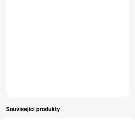
−
+
Přidat do košíku
Potřebujete poradit s výběrem?
Daniel Svoboda
Nyní máme zavřeno – otevřeme zítra v 08:00
☎ +420 530 333 626
✉ Napsat e-mail
DETAILNÍ INFORMACE
Související produkty
48223100
B794TE