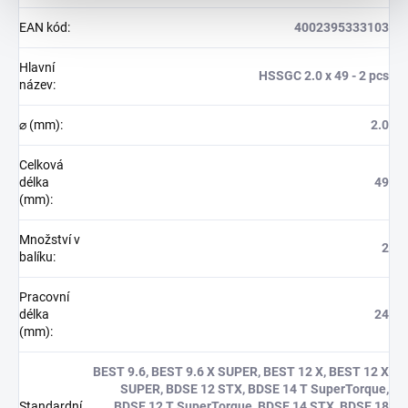
EAN kód
:
4002395333103
Hlavní
HSSGC 2.0 x 49 - 2 pcs
název
:
⌀ (mm)
:
2.0
Celková
délka
49
(mm)
:
Množství v
2
balíku
:
Pracovní
délka
24
(mm)
:
BEST 9.6, BEST 9.6 X SUPER, BEST 12 X, BEST 12 X
SUPER, BDSE 12 STX, BDSE 14 T SuperTorque,
Standardní
BDSE 12 T SuperTorque, BDSE 14 STX, BDSE 18