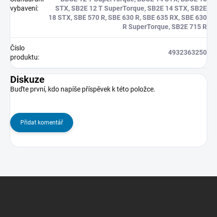
vybavení
:
STX, SB2E 12 T SuperTorque, SB2E 14 STX, SB2E
18 STX, SBE 570 R, SBE 630 R, SBE 635 RX, SBE 630
R SuperTorque, SB2E 715 R
Číslo
4932363250
produktu
:
Diskuze
Buďte první, kdo napíše příspěvek k této položce.
Přidat komentář
Z
á
p
a