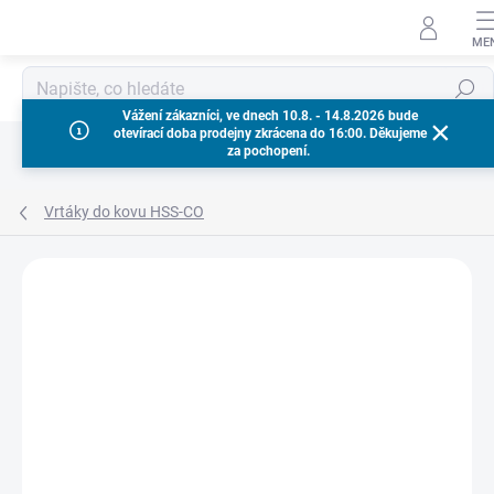
Přejít
na
obsah
Hledat
Vážení zákazníci, ve dnech 10.8. - 14.8.2026 bude
otevírací doba prodejny zkrácena do 16:00. Děkujeme
za pochopení.
Vrtáky do kovu HSS-CO
Neohodnoceno
Podrobnosti hodnocení
ZNAČKA:
MILWAUKEE