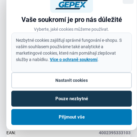
pevností v tahu vyšší než 1000 N / mm², jako jsou
žáruvzdorné a kyselinovzdorné oceli a nerezová ocel.
Vaše soukromí je pro nás důležité
3-plochá stopka od průměru 5 mm pro lepší přilnavost
zabraňující sklouznutí sklíčidla.
Vyberte, jaké cookies můžeme používat.
Barva: hnědá.
Nezbytné cookies zajišťují správné fungování e-shopu. S
vaším souhlasem používáme také analytické a
marketingové cookies, které nám pomáhají zlepšovat
služby a nabídku.
Více o ochraně soukromí
.
Doplňkové parametry
Nastavit cookies
Kategorie
:
Vrtáky do kovu HSS-CO
Pouze nezbytné
Záruka
:
24 měsíců (IČ: 12 měsíců)
Přijmout vše
Hmotnost
:
0.5 kg
EAN
:
4002395333103