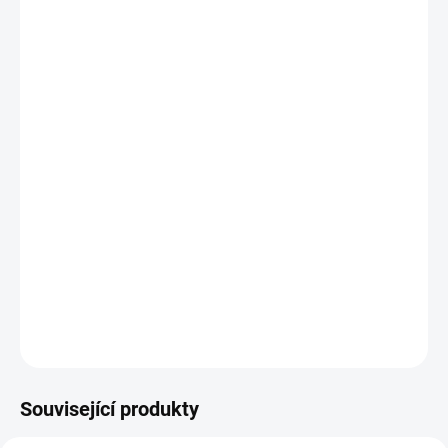
−
+
Přidat do košíku
Potřebujete poradit s výběrem?
Daniel Svoboda
Nyní máme zavřeno – otevřeme v pondělí v
08:00
☎ +420 530 333 626
✉ Napsat e-mail
DETAILNÍ INFORMACE
Související produkty