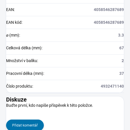
EAN
:
4058546287689
EAN kód
:
4058546287689
⌀ (mm)
:
3.3
Celková délka (mm)
:
67
Množství v balíku
:
2
Pracovní délka (mm)
:
37
Číslo produktu
:
4932471140
Diskuze
Buďte první, kdo napíše příspěvek k této položce.
Přidat komentář