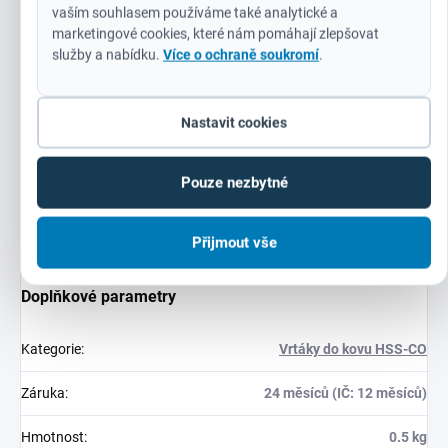
Normální úhel drážky typu N.
vaším souhlasem používáme také analytické a
marketingové cookies, které nám pomáhají zlepšovat
Vhodné pro vrtání ocelí a kovů s vysokým obsahem slitin s
služby a nabídku.
Více o ochraně soukromí
.
pevností v tahu vyšší než 1000 N / mm², jako jsou
žáruvzdorné a kyselinovzdorné oceli a nerezová ocel.
3-plochá stopka od průměru 5 mm pro lepší přilnavost
Nastavit cookies
zabraňující sklouznutí sklíčidla.
Barva: hnědá.
Pouze nezbytné
Přijmout vše
Doplňkové parametry
Kategorie
:
Vrtáky do kovu HSS-CO
Záruka
:
24 měsíců (IČ: 12 měsíců)
Hmotnost
:
0.5 kg