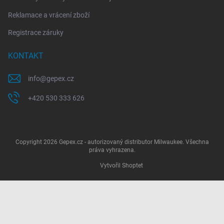
Reklamace a vrácení zboží
Registrace záruky
KONTAKT
info
@
gepex.cz
+420 530 333 626
Copyright 2026
Gepex.cz - autorizovaný distributor Milwaukee
. Všechna
práva vyhrazena.
Vytvořil Shoptet