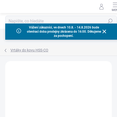
Přejít
na
obsah
Hledat
Vážení zákazníci, ve dnech 10.8. - 14.8.2026 bude
otevírací doba prodejny zkrácena do 16:00. Děkujeme
za pochopení.
Vrtáky do kovu HSS-CO
Neohodnoceno
Podrobnosti hodnocení
ZNAČKA:
MILWAUKEE