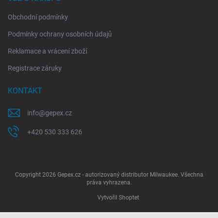
Obchodní podmínky
Podmínky ochrany osobních údajů
Reklamace a vrácení zboží
Registrace záruky
KONTAKT
info
@
gepex.cz
+420 530 333 626
Copyright 2026
Gepex.cz - autorizovaný distributor Milwaukee
. Všechna
práva vyhrazena.
Vytvořil Shoptet