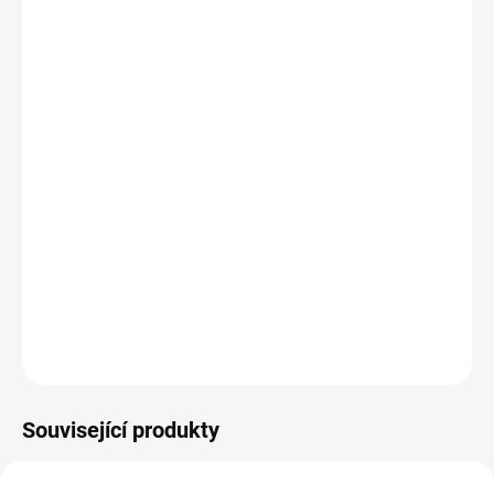
−
+
Přidat do košíku
Potřebujete poradit s výběrem?
Daniel Svoboda
Nyní máme zavřeno – otevřeme zítra v 08:00
☎ +420 530 333 626
✉ Napsat e-mail
DETAILNÍ INFORMACE
Související produkty