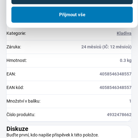
Přijmout vše
Doplňkové parametry
Kategorie
:
Kladiva
Záruka
:
24 měsíců (IČ: 12 měsíců)
Hmotnost
:
0.3 kg
EAN
:
4058546348557
EAN kód
:
4058546348557
Množství v balíku
:
1
Číslo produktu
:
4932478662
Diskuze
Buďte první, kdo napíše příspěvek k této položce.