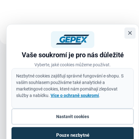
syntetickým lepidlem na bázi
neustupuje pod tlakem a udrží si
kaučuku, odolným proti stárnutí a
ostrost i při...
změnám teploty. Páska se
vyznačuje extrémně vysokou
pevností v...
×
Vaše soukromí je pro nás důležité
Zobrazit všechny související produkty
Vyberte, jaké cookies můžeme používat.
Nezbytné cookies zajišťují správné fungování e-shopu. S
Násada z vyztuženého sklolaminátu.
vaším souhlasem používáme také analytické a
Zalisovaná násada pro lepší uchopení a omezení vibrací.
marketingové cookies, které nám pomáhají zlepšovat
služby a nabídku.
Více o ochraně soukromí
.
Vyztužené připojení čela pro větší odolnost.
Přesné vyvážení pro lepší manipulaci.
Nastavit cookies
DIN 1041.
Pouze nezbytné