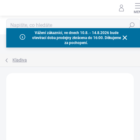
Přejít
na
obsah
Hledat
Vážení zákazníci, ve dnech 10.8. - 14.8.2026 bude
otevírací doba prodejny zkrácena do 16:00. Děkujeme
za pochopení.
Kladiva
Neohodnoceno
Podrobnosti hodnocení
ZNAČKA:
MILWAUKEE