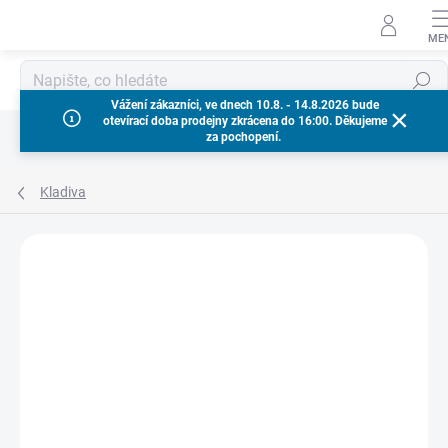
Přejít
na
obsah
Hledat
Vážení zákazníci, ve dnech 10.8. - 14.8.2026 bude
otevírací doba prodejny zkrácena do 16:00. Děkujeme
za pochopení.
Kladiva
Neohodnoceno
Podrobnosti hodnocení
ZNAČKA:
MILWAUKEE