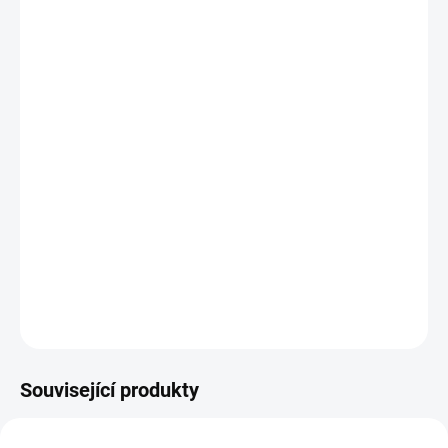
−
+
Přidat do košíku
Potřebujete poradit s výběrem?
Daniel Svoboda
Nyní máme zavřeno – otevřeme zítra v 08:00
☎ +420 530 333 626
✉ Napsat e-mail
DETAILNÍ INFORMACE
Související produkty