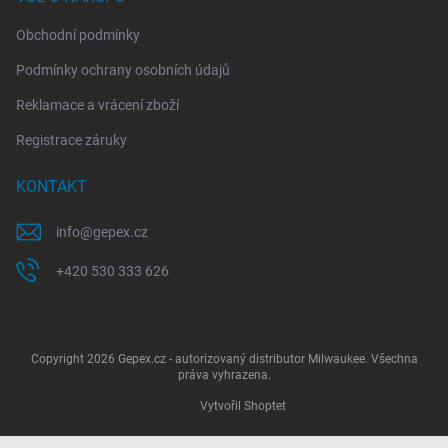
Obchodní podmínky
Podmínky ochrany osobních údajů
Reklamace a vrácení zboží
Registrace záruky
KONTAKT
info
@
gepex.cz
+420 530 333 626
Copyright 2026
Gepex.cz - autorizovaný distributor Milwaukee
. Všechna
práva vyhrazena.
Vytvořil Shoptet