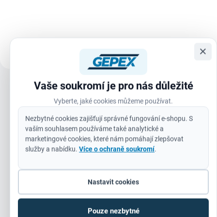
syntetickým lepidlem na bázi
neustupuje pod tlakem a udrží si
kaučuku, odolným proti stárnutí a
ostrost i při...
změnám teploty. Páska se
vyznačuje extrémně vysokou
pevností v...
×
Vaše soukromí je pro nás důležité
Zobrazit všechny související produkty
Vyberte, jaké cookies můžeme používat.
Nezbytné cookies zajišťují správné fungování e-shopu. S
Násada z vyztuženého sklolaminátu.
vaším souhlasem používáme také analytické a
Zalisovaná násada pro lepší uchopení a omezení vibrací.
marketingové cookies, které nám pomáhají zlepšovat
služby a nabídku.
Více o ochraně soukromí
.
Vyztužené připojení čela pro větší odolnost.
Přesné vyvážení pro lepší manipulaci.
Nastavit cookies
DIN 1041.
Pouze nezbytné