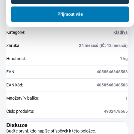
Přijmout vše
Doplňkové parametry
Kategorie
:
Kladiva
Záruka
:
24 měsíců (IČ: 12 měsíců)
Hmotnost
:
1 kg
EAN
:
4058546348588
EAN kód
:
4058546348588
Množství v balíku
:
1
Číslo produktu
:
4932478665
Diskuze
Buďte první, kdo napíše příspěvek k této položce.