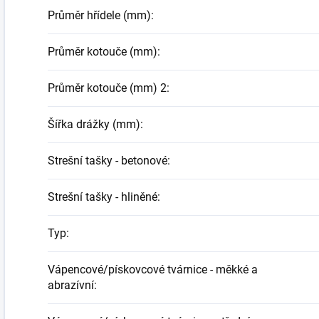
Průměr hřídele (mm)
:
Průměr kotouče (mm)
:
Průměr kotouče (mm) 2
:
Šířka drážky (mm)
:
Strešní tašky - betonové
:
Strešní tašky - hliněné
:
Typ
:
Vápencové/pískovcové tvárnice - měkké a
abrazívní
: