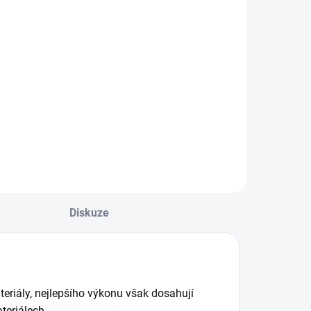
Do košíku
ilwaukee
932430904 –
ada šroubovacích
itů SHOCKWAVE™
MPACT DUTY (15
s) Pro náročné
plikace, kde každý
etail rozhoduje
ada šroubovacích
itů Milwaukee
SHOCKWAVE™
Diskuze
MPACT...
riály, nejlepšího výkonu však dosahují
teriálech.