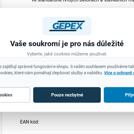
Doplňkové parametry
Vaše soukromí je pro nás důležité
Vyberte, jaké cookies můžeme používat.
Kategorie
:
 zajišťují správné fungování e-shopu. S vaším souhlasem používáme tak
ookies, které nám pomáhají zlepšovat služby a nabídku.
Více o ochraně
Záruka
:
Hmotnost
:
Pouze nezbytné
Přij
cookies
EAN
:
EAN kód
: