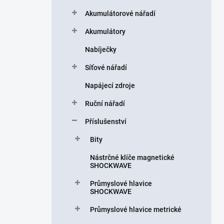
a
n
Akumulátorové nářadí
n
Akumulátory
í
p
Nabíječky
a
n
Síťové nářadí
e
Napájecí zdroje
l
Ruční nářadí
Příslušenství
Bity
Nástrčné klíče magnetické
SHOCKWAVE
Průmyslové hlavice
SHOCKWAVE
Průmyslové hlavice metrické