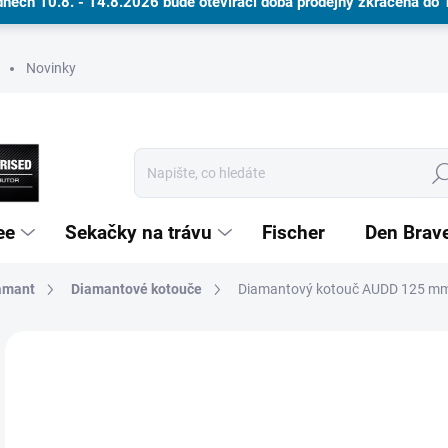
dnech 10.8. - 14.8.2026 bude otevírací doba prodejny zkrácena do
Novinky
Hle
ee
Sekačky na trávu
Fischer
Den Brav
amant
Diamantové kotouče
Dárkové poukazy
Diamantový kotouč AUDD 125 m
Neohodnoceno
Podrobnosti hodnocení
ZNAČKA
2 
NA