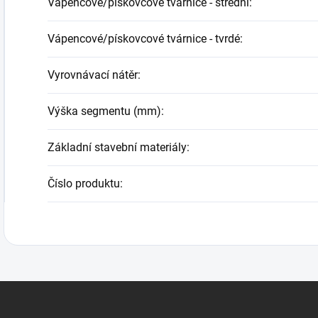
Vápencové/pískovcové tvárnice - střední
:
Vápencové/pískovcové tvárnice - tvrdé
:
Vyrovnávací nátěr
:
Výška segmentu (mm)
:
Základní stavební materiály
:
Číslo produktu
: