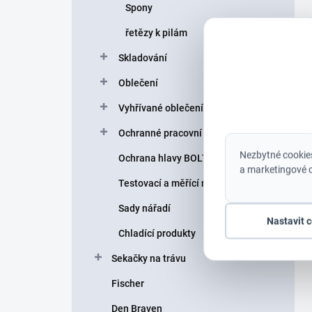
Spony
řetězy k pilám
Skladování
Oblečení
Vyhřívané oblečení
Ochranné pracovní pomůcky
Nezbytné cookies
Ochrana hlavy BOLT helmy
a marketingové c
Testovací a měřící nářadí
Sady nářadí
Nastavit 
Chladící produkty
Sekačky na trávu
Fischer
Den Braven