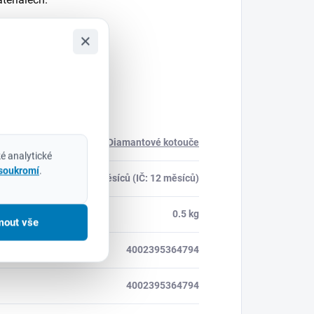
×
Diamantové kotouče
é analytické
 soukromí
.
24 měsíců (IČ: 12 měsíců)
0.5 kg
mout vše
4002395364794
4002395364794