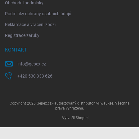
Obchodní podmínky
Podmínky ochrany osobních údajů
Reklamace a vrácení zboží
Registrace záruky
KONTAKT
info
@
gepex.cz
+420 530 333 626
Copyright 2026
Gepex.cz - autorizovaný distributor Milwaukee
. Všechna
práva vyhrazena.
Vytvořil Shoptet