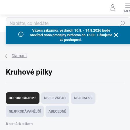
Přejít
na
obsah
Hledat
Vážení zákazníci, ve dnech 10.8. - 14.8.2026 bude
otevírací doba prodejny zkrácena do 16:00. Děkujeme
za pochopení.
Diamant
Kruhové pilky
Ř
a
DOPORUČUJEME
NEJLEVNĚJŠÍ
NEJDRAŽŠÍ
z
e
NEJPRODÁVANĚJŠÍ
ABECEDNĚ
n
í
8
položek celkem
p