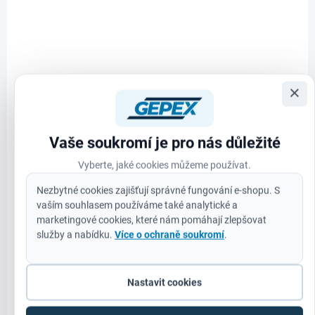
×
NA OBJEDNÁVKU
Vaše soukromí je pro nás důležité
Diamond Plus kruh.pila Ø 44mm
Vyberte, jaké cookies můžeme používat.
797 Kč
Do košíku
Nezbytné cookies zajišťují správné fungování e-shopu. S
659 Kč bez DPH
vaším souhlasem používáme také analytické a
marketingové cookies, které nám pomáhají zlepšovat
služby a nabídku.
Více o ochraně soukromí
.
Nastavit cookies
49565645