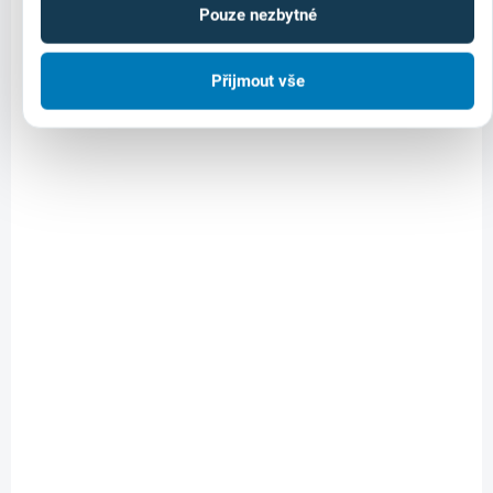
Pouze nezbytné
Přijmout vše
NA OBJEDNÁVKU
Diamond Plus kruh.pila Ø 51mm
807 Kč
Do košíku
667 Kč bez DPH