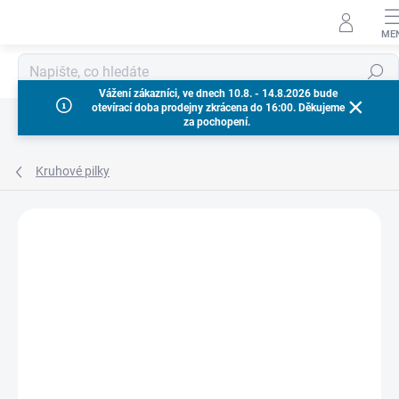
Přejít
na
obsah
Hledat
Vážení zákazníci, ve dnech 10.8. - 14.8.2026 bude
otevírací doba prodejny zkrácena do 16:00. Děkujeme
za pochopení.
Kruhové pilky
Neohodnoceno
Podrobnosti hodnocení
ZNAČKA:
MILWAUKEE