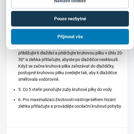
Nastavit cookies
úhlové brusce a přimontujte adaptér přímo na vřeteno; silně
dotáhněte klíčem.
Pouze nezbytné
2. Pokud není dlaždice upevněná ke stěně, zkontrolujte, že
je správně uchycená pomocí svorky.
3. Ponořte zuby kruhové pilky do vody.
Přijmout vše
4. Zapněte úhlovou brusku na plnou rychlost. Pomalu se
přibližujte k dlaždici a přidržujte kruhovou pilku v úhlu 20-
30° a zlehka přitlačujte, abyste po dlaždičce nesklouzli.
Když se začne kruhová pilka zařezávat do dlaždičky,
postupně kruhovou pilku zvedejte tak, aby k dlaždičce
směřovala vodorovně.
5. Co 5 vteřin ponořujte zuby kruhové pilky do vody.
6. Pro maximalizaci životnosti nástroje během řezání
zlehka přitlačujte a provádějte oscilační kruhové pohyby.