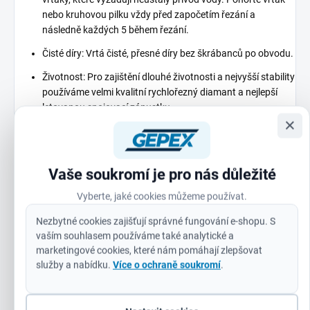
nebo kruhovou pilku vždy před započetím řezání a
následně každých 5 během řezání.
Čisté díry: Vrtá čisté, přesné díry bez škrábanců po obvodu.
Životnost: Pro zajištění dlouhé životnosti a nejvyšší stability
používáme velmi kvalitní rychlořezný diamant a nejlepší
letovanou spojovací zápustku.
×
Stálost: Tvrdá stopka, kterou lze jen velmi těžce ohnout
nebo zničit.
Snadné odstranění částeček materiálu: Zahnuté drážky pro
Vaše soukromí je pro nás důležité
odstraňování materiálu poskytují větší sílu páky při
Vyberte, jaké cookies můžeme používat.
odstraňování pevně usazených hrudek.
Nezbytné cookies zajišťují správné fungování e-shopu. S
Univerzální: Lze je používat jak s úhlovými bruskami s
vaším souhlasem používáme také analytické a
potřebným adaptérem, tak s vrtačkami.
marketingové cookies, které nám pomáhají zlepšovat
Jak používat úhlovou brusku:
služby a nabídku.
Více o ochraně soukromí
.
1. Přišroubujte adaptér úhlové brusky M14 ke kruhové pilce
a pevně dotáhněte pomocí klíče. Poté zablokujte vřeteno v