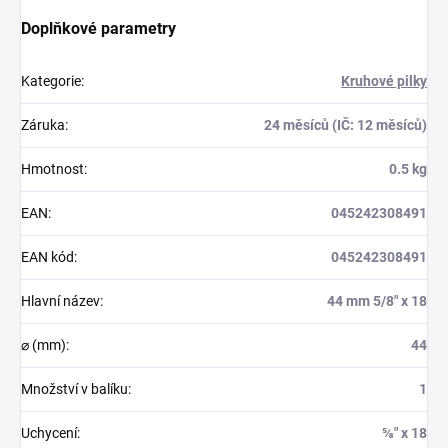
Doplňkové parametry
Kategorie
:
Kruhové pilky
Záruka
:
24 měsíců (IČ: 12 měsíců)
Hmotnost
:
0.5 kg
EAN
:
045242308491
EAN kód
:
045242308491
Hlavní název
:
44 mm 5/8″ x 18
⌀ (mm)
:
44
Množství v balíku
:
1
Uchycení
:
⅝″ x 18