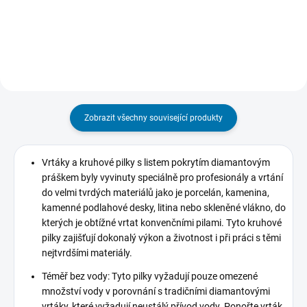
neustupuje pod tlakem a udrží si
kaučuku, odolným proti stárnutí a
ostrost i při...
změnám teploty. Páska se
vyznačuje extrémně vysokou
pevností v...
Zobrazit všechny související produkty
Vrtáky a kruhové pilky s listem pokrytím diamantovým
práškem byly vyvinuty speciálně pro profesionály a vrtání
do velmi tvrdých materiálů jako je porcelán, kamenina,
kamenné podlahové desky, litina nebo skleněné vlákno, do
kterých je obtížné vrtat konvenčními pilami. Tyto kruhové
pilky zajišťují dokonalý výkon a životnost i při práci s těmi
nejtvrdšími materiály.
Téměř bez vody: Tyto pilky vyžadují pouze omezené
množství vody v porovnání s tradičními diamantovými
vrtáky, které vyžadují neustálý přívod vody. Ponořte vrták