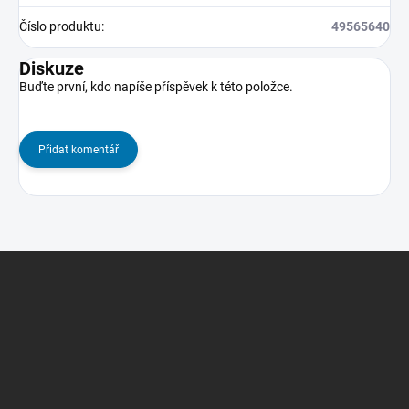
Číslo produktu
:
49565640
Diskuze
Buďte první, kdo napíše příspěvek k této položce.
Přidat komentář
Z
á
p
a
t
í