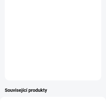
−
+
Přidat do košíku
Potřebujete poradit s výběrem?
Daniel Svoboda
Nyní máme zavřeno – otevřeme v pondělí v
08:00
☎ +420 530 333 626
✉ Napsat e-mail
DETAILNÍ INFORMACE
Související produkty
48223100
B794TE