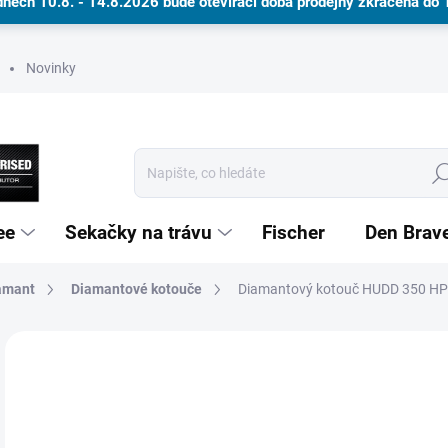
dnech 10.8. - 14.8.2026 bude otevírací doba prodejny zkrácena do
Novinky
Hle
ee
Sekačky na trávu
Fischer
Den Brav
amant
Diamantové kotouče
Dárkové poukazy
Diamantový kotouč HUDD 350 HPP
Neohodnoceno
Podrobnosti hodnocení
ZNAČKA
8 
NA