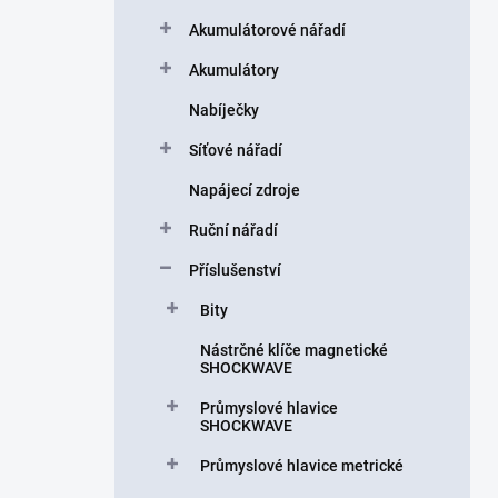
a
n
Akumulátorové nářadí
n
Akumulátory
í
p
Nabíječky
a
n
Síťové nářadí
e
Napájecí zdroje
l
Ruční nářadí
Příslušenství
Bity
Nástrčné klíče magnetické
SHOCKWAVE
Průmyslové hlavice
SHOCKWAVE
Průmyslové hlavice metrické