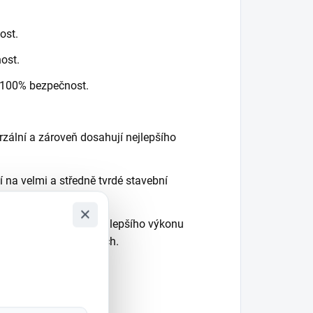
ost.
ost.
i 100% bezpečnost.
rzální a zároveň dosahují nejlepšího
na velmi a středně tvrdé stavební
ahují výsledků.
×
/ měkké materiály, nejlepšího výkonu
 stavebních materiálech.