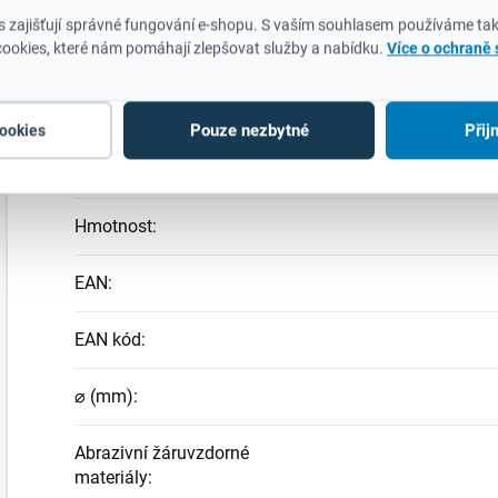
 zajišťují správné fungování e-shopu. S vaším souhlasem používáme tak
Doplňkové parametry
ookies, které nám pomáhají zlepšovat služby a nabídku.
Více o ochraně
Kategorie
:
Pouze nezbytné
Přij
cookies
Záruka
:
Hmotnost
:
EAN
:
EAN kód
:
⌀ (mm)
:
Abrazivní žáruvzdorné
materiály
: