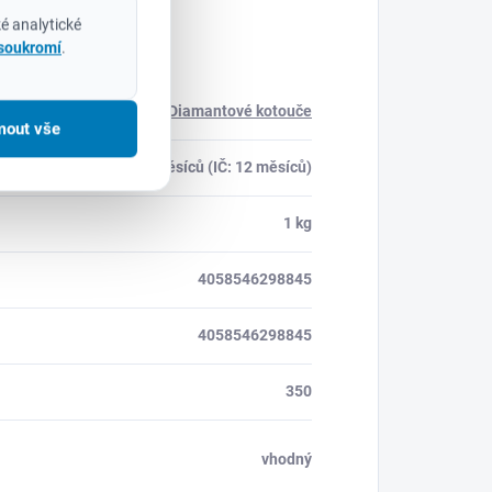
é analytické
 soukromí
.
Diamantové kotouče
mout vše
24 měsíců (IČ: 12 měsíců)
1 kg
4058546298845
4058546298845
350
vhodný