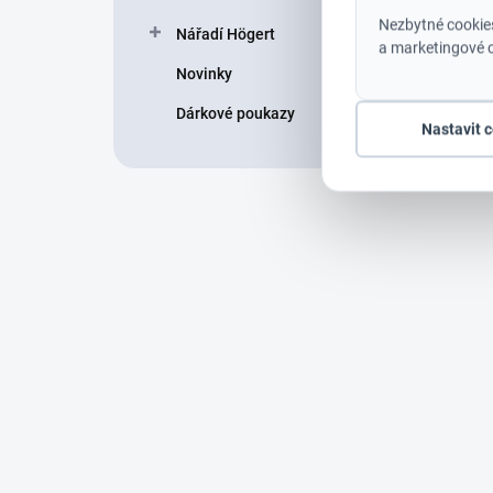
Nezbytné cookies
Nářadí Högert
a marketingové c
Novinky
Dárkové poukazy
Nastavit 