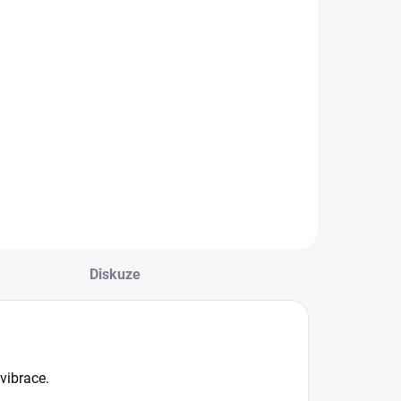
Do košíku
ilwaukee
932430904 –
ada šroubovacích
itů SHOCKWAVE™
MPACT DUTY (15
s) Pro náročné
plikace, kde každý
etail rozhoduje
ada šroubovacích
itů Milwaukee
SHOCKWAVE™
Diskuze
MPACT...
vibrace.