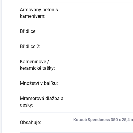
Armovaný beton s
kamenivem
:
Břidlice
:
Břidlice 2
:
Kameninové /
keramické tašky
:
Množství v balíku
:
Mramorová dlažba a
desky
:
Kotouč Speedcross 350 x 25,4 
Obsahuje
: