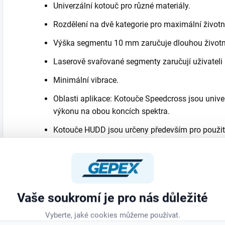
Univerzální kotouč pro různé materiály.
Rozdělení na dvě kategorie pro maximální životn
Výška segmentu 10 mm zaručuje dlouhou životn
Laserově svařované segmenty zaručují uživatel
Minimální vibrace.
Oblasti aplikace: Kotouče Speedcross jsou unive
výkonu na obou koncích spektra.
Kotouče HUDD jsou určeny především pro použití 
materiály. Čím je materiál tvrdší, tím lepších dos
Kotouče AUDD Speedcross jsou vhodné na tvrdé 
však dosahují ve standardně tvrdých betonech a
Vaše soukromí je pro nás důležité
Vyberte, jaké cookies můžeme používat.