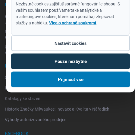
Nezbytné cookies zajišťují správné fungování e-shopu. S
NOVINKY
vaším souhlasem používáme také analytické a
Redemption Classic - akumulátor za 2 koruny
marketingové cookies, které nám pomáhají zlepšovat
7.7.2026
služby a nabídku.
Více o ochraně soukromí
.
REDEMPTION NA MAXIMUM repro/rádio za 2 Kč
9.3.2026
Nastavit cookies
katalog HD NEWS pro SRPEN 2025 až LEDEN 2026
6.8.2025
Pouze nezbytné
PRAKTICKÉ INFORMACE
One Key
Přijmout vše
Reklamace a vrácení zboží
Katalogy ke stažení
Historie Značky Milwaukee: Inovace a Kvalita v Nářadích
Výhody autorizovaného prodejce
FACEBOOK