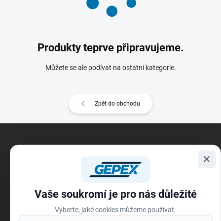
Produkty teprve připravujeme.
Můžete se ale podívat na ostatní kategorie.
Zpět do obchodu
Z
á
p
×
a
t
í
Vaše soukromí je pro nás důležité
Vyberte, jaké cookies můžeme používat.