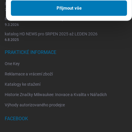
Redemption Classic - akumulátor za 2 koruny
p
Přijmout vše
i
7.7.2026
s
REDEMPTION NA MAXIMUM repro/rádio za 2 Kč
u
9.3.2026
katalog HD NEWS pro SRPEN 2025 až LEDEN 2026
6.8.2025
PRAKTICKÉ INFORMACE
One Key
Reklamace a vrácení zboží
Katalogy ke stažení
Historie Značky Milwaukee: Inovace a Kvalita v Nářadích
Výhody autorizovaného prodejce
FACEBOOK