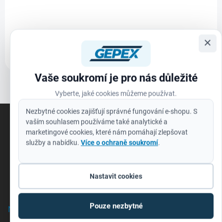
Karbidový kotouč 76mm pro M12 FCOT
244 Kč
Do košíku
202 Kč bez DPH
×
Vaše soukromí je pro nás důležité
1
položek celkem
O
Vyberte, jaké cookies můžeme používat.
v
l
Z
Nezbytné cookies zajišťují správné fungování e-shopu. S
á
á
vaším souhlasem používáme také analytické a
d
p
marketingové cookies, které nám pomáhají zlepšovat
a
a
služby a nabídku.
Více o ochraně soukromí
.
c
t
í
í
p
r
Nastavit cookies
v
k
y
Pouze nezbytné
NOVINKY
v
ý