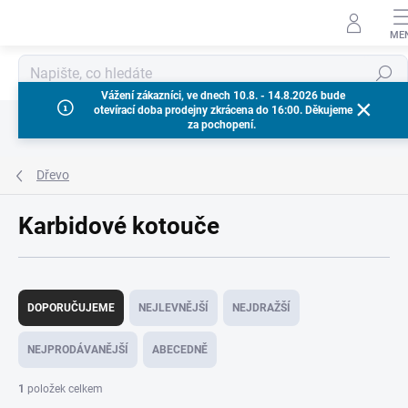
Přejít
na
obsah
Hledat
Vážení zákazníci, ve dnech 10.8. - 14.8.2026 bude
otevírací doba prodejny zkrácena do 16:00. Děkujeme
za pochopení.
Dřevo
Karbidové kotouče
Ř
a
DOPORUČUJEME
NEJLEVNĚJŠÍ
NEJDRAŽŠÍ
z
e
NEJPRODÁVANĚJŠÍ
ABECEDNĚ
n
í
1
položek celkem
p