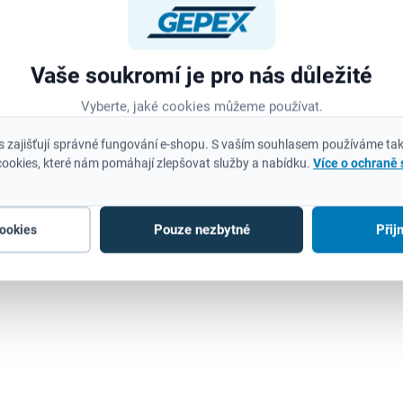
4932471960
493
Vaše soukromí je pro nás důležité
Vyberte, jaké cookies můžeme používat.
 zajišťují správné fungování e-shopu. S vaším souhlasem používáme tak
ookies, které nám pomáhají zlepšovat služby a nabídku.
Více o ochraně
SKLADEM
NA OBJE
(>5 KS)
Vrták na sklo a
Milwaukee
keramiku 12x95
4932471960 Vrták na
Pouze nezbytné
Přij
cookies
163 Kč
sklo a keramiku 10x95
135 Kč bez DPH
112 Kč
93 Kč bez DPH
Do košíku
Do košíku
Vrták je speciálně navržen pro