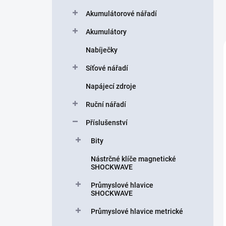
a
n
Akumulátorové nářadí
n
Akumulátory
í
p
Nabíječky
a
n
Síťové nářadí
e
Napájecí zdroje
l
Ruční nářadí
Příslušenství
Bity
Nástrčné klíče magnetické
SHOCKWAVE
Průmyslové hlavice
SHOCKWAVE
Průmyslové hlavice metrické