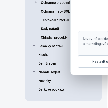
Ochranné pracovní pomůcky
Ochrana hlavy BOLT helmy
Testovací a měřící nářadí
Sady nářadí
Chladící produkty
Nezbytné cookies
a marketingové c
Sekačky na trávu
Fischer
Nastavit 
Den Braven
Nářadí Högert
Novinky
Dárkové poukazy