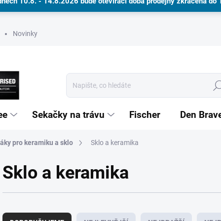
dnech 10.8. - 14.8.2026 bude otevírací doba prodejny zkrácena do
Novinky
Hle
ee
Sekačky na trávu
Fischer
Den Brav
táky pro keramiku a sklo
Dárkové poukazy
Sklo a keramika
Sklo a keramika
Ř
a