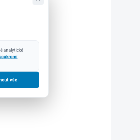
2471961
4932471859
é analytické
 soukromí
.
DNÁVKU
NA OBJEDNÁVKU
Vrták na sklo a
keramiku 16x100
mout vše
253 Kč
209 Kč bez DPH
Do košíku