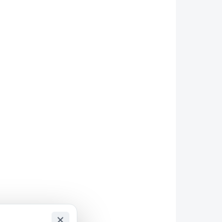
KLADEM
SKLADEM
(4 KS)
(4 KS)
Milwaukee
k na
4932471959 Vrták na
6x60
sklo a keramiku 8x60
92 Kč
76 Kč bez DPH
Do košíku
Karbidové ostří je speciálně
stroj,
navrženo pro prorážení
žen pro
tvrdých a křehkých materiálů,
 zrcadel
jako je sklo nebo keramika, bez
ená
rizika prasknutí nebo
e větší
odštípnutí.
×