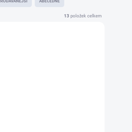
RODÁVANĚJŠÍ
ABECEDNĚ
13
položek celkem
2471857
4932471858
KLADEM
SKLADEM
(5 KS)
(>5 KS)
Milwaukee
k na
4932471858 Vrták na
7x60
sklo a keramiku 14x95
159 Kč
131 Kč bez DPH