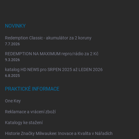
r
v
k
y
NOVINKY
v
ý
Redemption Classic - akumulátor za 2 koruny
p
i
7.7.2026
s
REDEMPTION NA MAXIMUM repro/rádio za 2 Kč
u
9.3.2026
katalog HD NEWS pro SRPEN 2025 až LEDEN 2026
6.8.2025
PRAKTICKÉ INFORMACE
One Key
Reklamace a vrácení zboží
Katalogy ke stažení
Historie Značky Milwaukee: Inovace a Kvalita v Nářadích