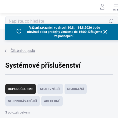
Přejít
na
obsah
Hledat
Vážení zákazníci, ve dnech 10.8. - 14.8.2026 bude
otevírací doba prodejny zkrácena do 16:00. Děkujeme
za pochopení.
Čištění odpadů
Systémové příslušenství
Ř
a
DOPORUČUJEME
NEJLEVNĚJŠÍ
NEJDRAŽŠÍ
z
e
NEJPRODÁVANĚJŠÍ
ABECEDNĚ
n
í
3
položek celkem
p