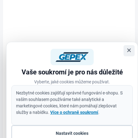
NA OBJEDNÁVKU
Systémové příslušenství - Buben na kabel
3 583 Kč
Do košíku
2 961 Kč bez DPH
×
Vaše soukromí je pro nás důležité
4932471719
Vyberte, jaké cookies můžeme používat.
Nezbytné cookies zajišťují správné fungování e-shopu. S
vaším souhlasem používáme také analytické a
marketingové cookies, které nám pomáhají zlepšovat
služby a nabídku.
Více o ochraně soukromí
.
Nastavit cookies