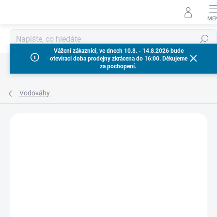
Přejít
na
obsah
Hledat
Vážení zákazníci, ve dnech 10.8. - 14.8.2026 bude
otevírací doba prodejny zkrácena do 16:00. Děkujeme
za pochopení.
Vodováhy
Neohodnoceno
Podrobnosti hodnocení
ZNAČKA:
MILWAUKEE