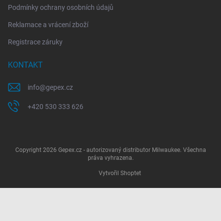
Podmínky ochrany osobních údajů
Reklamace a vrácení zboží
Registrace záruky
KONTAKT
info
@
gepex.cz
+420 530 333 626
Copyright 2026
Gepex.cz - autorizovaný distributor Milwaukee
. Všechna
práva vyhrazena.
Vytvořil Shoptet