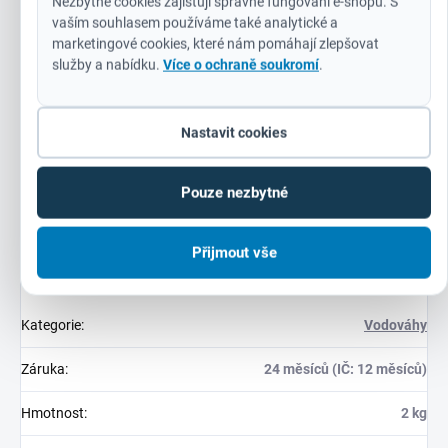
Nezbytné cookies zajišťují správné fungování e-shopu. S
Přesnost až do 0,029° (0,0005 ″/in, 0,5 mm/ m) v normální i
vaším souhlasem používáme také analytické a
obrácené poloze.
marketingové cookies, které nám pomáhají zlepšovat
služby a nabídku.
Více o ochraně soukromí
.
Vodováha umožňuje snadné odečítání při sklonu 1 a 2
stupně.
Velmi kontrastní okolní povrch vodováhy zaručuje
Nastavit cookies
maximální viditelnost.
Pouze nezbytné
Přijmout vše
Doplňkové parametry
Kategorie
:
Vodováhy
Záruka
:
24 měsíců (IČ: 12 měsíců)
Hmotnost
:
2 kg